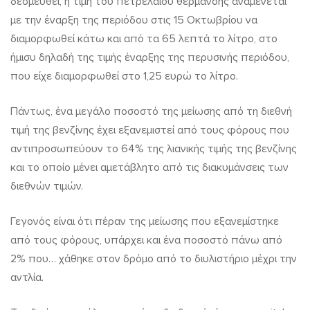
δεσμευθεί, η τιμή του πετρελαίου θέρμανσης αναμένεται
με την έναρξη της περιόδου στις 15 Οκτωβρίου να
διαμορφωθεί κάτω και από τα 65 λεπτά το λίτρο, στο
ήμισυ δηλαδή της τιμής έναρξης της περυσινής περιόδου,
που είχε διαμορφωθεί στο 1,25 ευρώ το λίτρο.
Πάντως, ένα μεγάλο ποσοστό της μείωσης από τη διεθνή
τιμή της βενζίνης έχει εξανεμιστεί από τους φόρους που
αντιπροσωπεύουν το 64% της λιανικής τιμής της βενζίνης
και το οποίο μένει αμετάβλητο από τις διακυμάνσεις των
διεθνών τιμών.
Γεγονός είναι ότι πέραν της μείωσης που εξανεμίστηκε
από τους φόρους, υπάρχει και ένα ποσοστό πάνω από
2% που… χάθηκε στον δρόμο από το διυλιστήριο μέχρι την
αντλία.