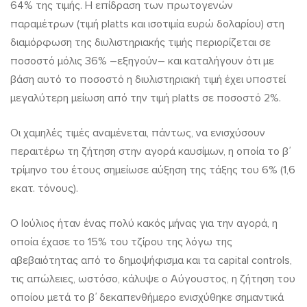
64% της τιμής. Η επίδραση των πρωτογενών
παραμέτρων (τιμή platts και ισοτιμία ευρώ δολαρίου) στη
διαμόρφωση της διυλιστηριακής τιμής περιορίζεται σε
ποσοστό μόλις 36% –εξηγούν– και καταλήγουν ότι με
βάση αυτό το ποσοστό η διυλιστηριακή τιμή έχει υποστεί
μεγαλύτερη μείωση από την τιμή platts σε ποσοστό 2%.
Οι χαμηλές τιμές αναμένεται, πάντως, να ενισχύσουν
περαιτέρω τη ζήτηση στην αγορά καυσίμων, η οποία το β΄
τρίμηνο του έτους σημείωσε αύξηση της τάξης του 6% (1,6
εκατ. τόνους).
Ο Ιούλιος ήταν ένας πολύ κακός μήνας για την αγορά, η
οποία έχασε το 15% του τζίρου της λόγω της
αβεβαιότητας από το δημοψήφισμα και τα capital controls,
τις απώλειες, ωστόσο, κάλυψε ο Αύγουστος, η ζήτηση του
οποίου μετά το β΄ δεκαπενθήμερο ενισχύθηκε σημαντικά