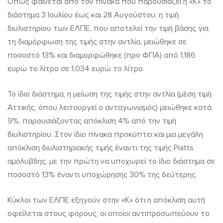
Οπως φαίνεται από τον πίνακα που παρουσιάζει η «Κ» το
διάστημα 3 Ιουλίου έως και 28 Αυγούστου, η τιμή
διυλιστηρίου των ΕΛΠΕ, που αποτελεί την τιμή βάσης για
τη διαμόρφωση της τιμής στην αντλία, μειώθηκε σε
ποσοστό 13% και διαμορφώθηκε (προ ΦΠΑ) από 1,186
ευρώ το λίτρο σε 1,034 ευρώ το λίτρο.
Το ίδιο διάστημα, η μείωση της τιμής στην αντλία (μέση τιμή
Αττικής, όπου λειτουργεί ο ανταγωνισμός) μειώθηκε κατά
9%, παρουσιάζοντας απόκλιση 4% από την τιμή
διυλιστηρίου. Στον ίδιο πίνακα προκύπτει και μια μεγάλη
απόκλιση διυλιστηριακής τιμής έναντι της τιμής Platts
αμόλυβδης, με την πρώτη να υποχωρεί το ίδιο διάστημα σε
ποσοστό 13% έναντι υποχώρησης 30% της δεύτερης.
Κύκλοι των ΕΛΠΕ εξηγούν στην «Κ» ότι η απόκλιση αυτή
οφείλεται στους φόρους, οι οποίοι αντιπροσωπεύουν το