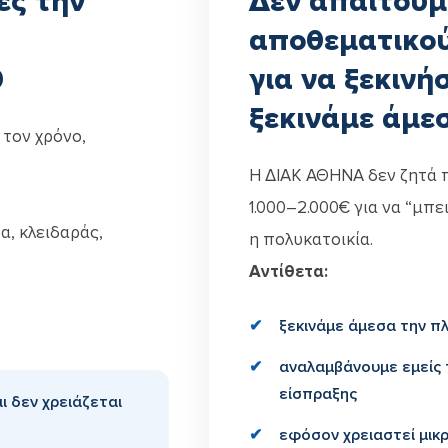
ες την
Δεν απαιτούμ
αποθεματικο
0
για να ξεκινή
ξεκινάμε άμε
 τον χρόνο,
Η ΔΙΑΚ ΑΘΗΝΑ δεν ζητά 
1.000–2.000€ για να “μπε
α, κλειδαράς,
η πολυκατοικία.
Αντίθετα:
ξεκινάμε άμεσα την πλ
αναλαμβάνουμε εμείς
είσπραξης
ι δεν χρειάζεται
εφόσον χρειαστεί μικ