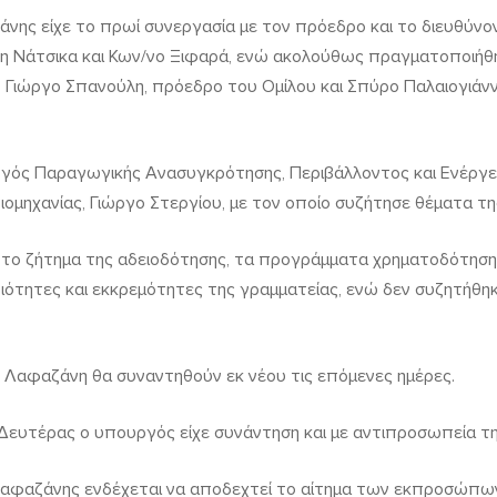
ζάνης είχε το πρωί συνεργασία με τον πρόεδρο και το διευθύν
νη Νάτσικα και Κων/νο Ξιφαρά, ενώ ακολούθως πραγματοποιήθ
 Γιώργο Σπανούλη, πρόεδρο του Ομίλου και Σπύρο Παλαιογιάνν
γός Παραγωγικής Ανασυγκρότησης, Περιβάλλοντος και Ενέργει
ιομηχανίας, Γιώργο Στεργίου, με τον οποίο συζήτησε θέματα τ
 το ζήτημα της αδειοδότησης, τα προγράμματα χρηματοδότηση
διότητες και εκκρεμότητες της γραμματείας, ενώ δεν συζητήθη
κ. Λαφαζάνη θα συναντηθούν εκ νέου τις επόμενες ημέρες.
 Δευτέρας ο υπουργός είχε συνάντηση και με αντιπροσωπεία 
. Λαφαζάνης ενδέχεται να αποδεχτεί το αίτημα των εκπροσώπω