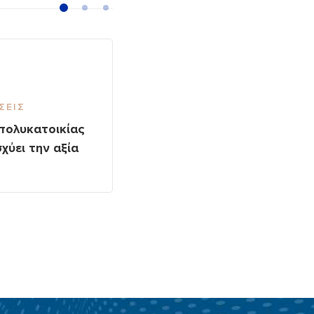
ΣΕΙΣ
ΚΟΙΝΌΧΡΗΣΤΕΣ ΕΙΔΉΣΕΙΣ
πολυκατοικίας
Airbnb και κανονισμός
χύει την αξία
πολυκατοικίας: τι πρέπει 
γνωρίζει κάθε ιδιοκτήτης 
ξεκινήσει