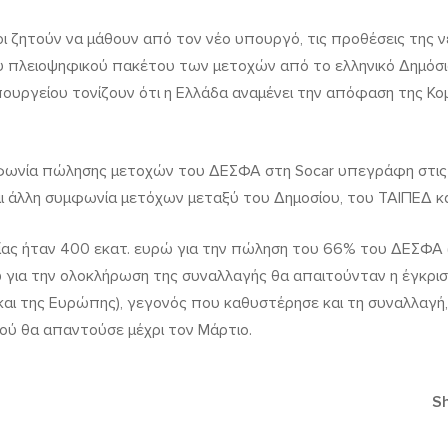
ι ζητούν να μάθουν από τον νέο υπουργό, τις προθέσεις της ν
ου πλειοψηφικού πακέτου των μετοχών από το ελληνικό Δημόσιο
υργείου τονίζουν ότι η Ελλάδα αναμένει την απόφαση της Κομι
μφωνία πώλησης μετοχών του ΔΕΣΦΑ στη Socar υπεγράφη στις 
ι άλλη συμφωνία μετόχων μεταξύ του Δημοσίου, του ΤΑΙΠΕΔ και
ίας ήταν 400 εκατ. ευρώ για την πώληση του 66% του ΔΕΣΦΑ (
 για την ολοκλήρωση της συναλλαγής θα απαιτούνταν η έγκρισ
αι της Ευρώπης), γεγονός που καθυστέρησε και τη συναλλαγή,
ύ θα απαντούσε μέχρι τον Μάρτιο.
Sh