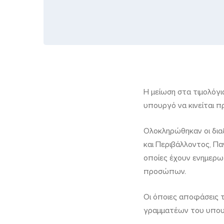
Έρχονται
Η μείωση στα τιμολόγι
υπουργό να κινείται 
μειώσεις
στα
Ολοκληρώθηκαν οι δια
τιμολόγια
και Περιβάλλοντος, Πα
οποίες έχουν ενημερω
φυσικού
προσώπων.
αερίου
Οι όποιες αποφάσεις τ
γραμματέων του υπουρ