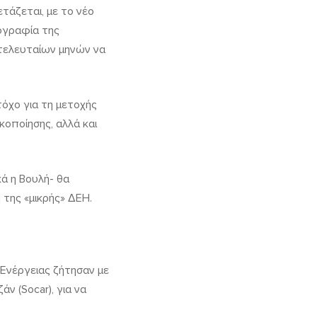
τάζεται, με το νέο
νογραφία της
 τελευταίων μηνών να
όχο για τη μετοχής
κοποίησης, αλλά και
κά η Βουλή- θα
 της «μικρής» ΔΕΗ.
Ενέργειας ζήτησαν με
ν (Socar), για να