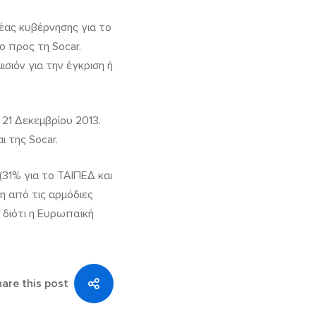
έας κυβέρνησης για το
 προς τη Socar.
σιόν για την έγκριση ή
21 Δεκεμβρίου 2013.
 της Socar.
31% για το ΤΑΙΠΕΔ και
η από τις αρμόδιες
 διότι η Ευρωπαϊκή
are this post