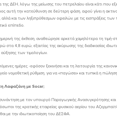
α της ΔΕΗ, λόγω της μείωσης του πετρελαίου είναι κάτι που εξε
ρος αυτή την κατεύθυνση σε δεύτερη φάση, αφού γίνει η ακτι
 αλλά και των ληξιπρόθεσμων οφειλών, με τις εισπράξεις των
τικό επίπεδο.
ημερινή της έκθεση, αναθεώρησε αρκετά χαμηλότερα τη τιμή-στ
ρώ στα 4,8 ευρώ, εξαιτίας της ακύρωσης της διαδικασίας ιδιωτι
 αύξησης των τιμολογίων.
πόμενες ημέρες -εφόσον ξεκινήσει και τη λειτουργία της κανονι
ίο νομοθετική ρύθμιση, για να «παγώσει» και τυπικά η πώληση
η Λαφαζάνη με Socar;
 συνάντηση με τον υπουργό Παραγωγικής Ανασυγκρότησης και 
όσωποι της κρατικής εταιρείας φυσικού αερίου του Αζερμπαϊτζά
σθαι με την ιδιωτικοποίηση του ΔΕΣΦΑ.