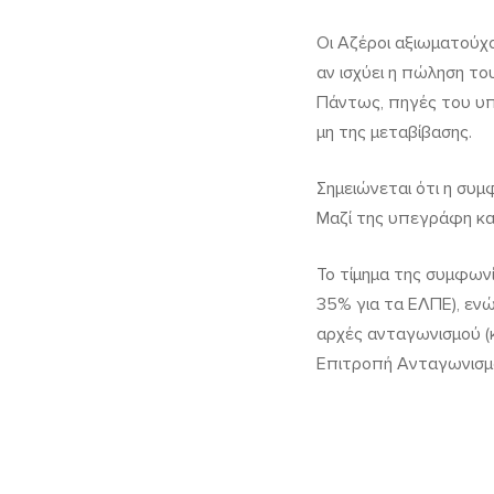
Οι Αζέροι αξιωματούχο
αν ισχύει η πώληση τ
Πάντως, πηγές του υπο
μη της μεταβίβασης.
Σημειώνεται ότι η συ
Μαζί της υπεγράφη κα
Το τίμημα της συμφων
35% για τα ΕΛΠΕ), ενώ
αρχές ανταγωνισμού (κ
Επιτροπή Ανταγωνισμο