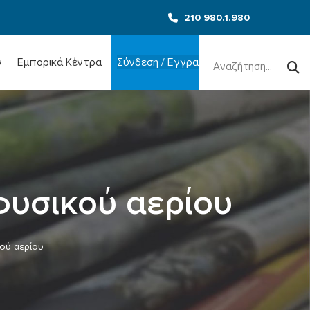
210 980.1.980
Search
for:
ν
Εμπορικά Κέντρα
Σύνδεση / Εγγραφή
φυσικού αερίου
κού αερίου