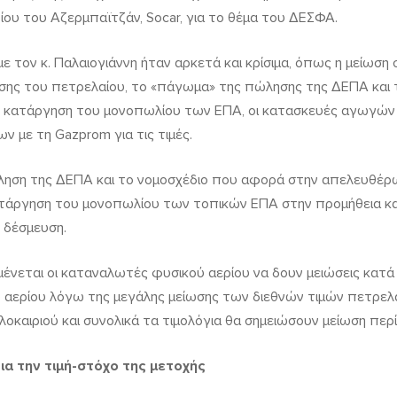
ίου του Αζερμπαϊτζάν, Socar, για το θέμα του ΔΕΣΦΑ.
ε τον κ. Παλαιογιάννη ήταν αρκετά και κρίσιμα, όπως η μείωση
σης του πετρελαίου, το «πάγωμα» της πώλησης της ΔΕΠΑ και
με κατάργηση του μονοπωλίου των ΕΠΑ, οι κατασκευές αγωγών 
ν με τη Gazprom για τις τιμές.
ώληση της ΔΕΠΑ και το νομοσχέδιο που αφορά στην απελευθέρ
κατάργηση του μονοπωλίου των τοπικών ΕΠΑ στην προμήθεια 
 δέσμευση.
μένεται οι καταναλωτές φυσικού αερίου να δουν μειώσεις κατ
ύ αερίου λόγω της μεγάλης μείωσης των διεθνών τιμών πετρελ
λοκαιριού και συνολικά τα τιμολόγια θα σημειώσουν μείωση πε
ια την τιμή-στόχο της μετοχής