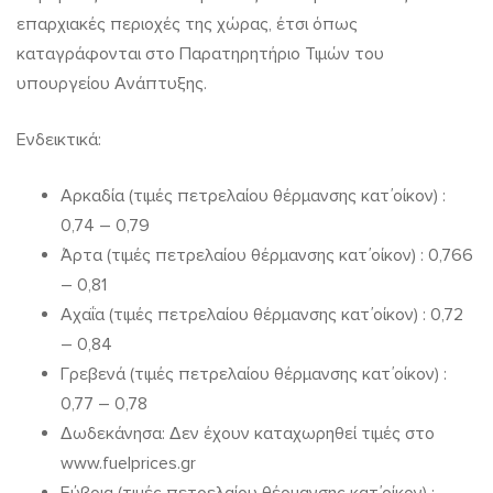
επαρχιακές περιοχές της χώρας, έτσι όπως
καταγράφονται στο Παρατηρητήριο Τιμών του
υπουργείου Ανάπτυξης.
Ενδεικτικά:
Αρκαδία (τιμές πετρελαίου θέρμανσης κατ΄οίκον) :
0,74 – 0,79
Άρτα (τιμές πετρελαίου θέρμανσης κατ΄οίκον) : 0,766
– 0,81
Αχαΐα (τιμές πετρελαίου θέρμανσης κατ΄οίκον) : 0,72
– 0,84
Γρεβενά (τιμές πετρελαίου θέρμανσης κατ΄οίκον) :
0,77 – 0,78
Δωδεκάνησα: Δεν έχουν καταχωρηθεί τιμές στο
www.fuelprices.gr