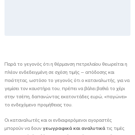
Το
Παρά το γεγονός ότι η θέρμανση πετρελαίου θεωρείται η
πλέον ενδεδειγμένη σε σχέση τιμής – απόδοσης και
πετρέλαιο
ποιότητας, ωστόσο το γεγονός ότι ο καταναλωτής, για να
θέρμανσης
γεμίσει τον καυστήρα του, πρέπει να βάλει βαθιά το χέρι
ανά
στην τσέπη, δαπανώντας εκατοντάδες ευρώ, «παγώνει»
το ενδεχόμενο προμήθειας του.
γεωγραφική
περιοχή
Οι καταναλωτές και οι ενδιαφερόμενοι αγοραστές
–
μπορούν να δουν
γεωγραφικά και αναλυτικά
τις τιμές