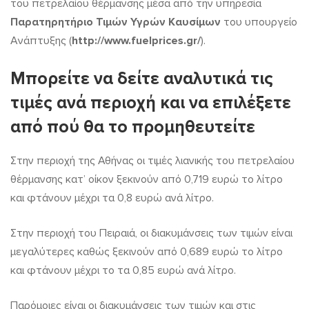
του πετρελαίου θέρμανσης μέσα από την υπηρεσία
δείτε
Παρατηρητήριο Τιμών Υγρών Καυσίμων
του υπουργείο
τις
Ανάπτυξης (
http://www.fuelprices.gr/
).
τιμές
Μπορείτε να δείτε αναλυτικά τις
τιμές ανά περιοχή και να επιλέξετε
από πού θα το προμηθευτείτε
Στην περιοχή της Αθήνας οι τιμές λιανικής του πετρελαίου
θέρμανσης κατ’ οίκον ξεκινούν από 0,719 ευρώ το λίτρο
και φτάνουν μέχρι τα 0,8 ευρώ ανά λίτρο.
Στην περιοχή του Πειραιά, οι διακυμάνσεις των τιμών είναι
μεγαλύτερες καθώς ξεκινούν από 0,689 ευρώ το λίτρο
και φτάνουν μέχρι το τα 0,85 ευρώ ανά λίτρο.
Παρόμοιες είναι οι διακυμάνσεις των τιμών και στις