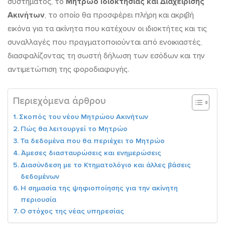
συστήματος, το
Μητρώο Ιδιοκτησίας και Διαχείρισης
και
Ακινήτων
, το οποίο θα προσφέρει πλήρη και ακριβή
Διαχείρισης
εικόνα για τα ακίνητα που κατέχουν οι ιδιοκτήτες και τις
Ακινήτων
συναλλαγές που πραγματοποιούνται από ενοικιαστές,
διασφαλίζοντας τη σωστή δήλωση των εσόδων και την
της
αντιμετώπιση της φοροδιαφυγής.
ΑΑΔΕ
που
Περιεχόμενα άρθρου
έρχεται
Σκοπός του νέου Μητρώου Ακινήτων
Πώς θα λειτουργεί το Μητρώο
από
Τα δεδομένα που θα περιέχει το Μητρώο
τον
Άμεσες διασταυρώσεις και ενημερώσεις
Σεπτέμβριο
Διασύνδεση με το Κτηματολόγιο και άλλες βάσεις
δεδομένων
Η σημασία της ψηφιοποίησης για την ακίνητη
περιουσία
Ο στόχος της νέας υπηρεσίας