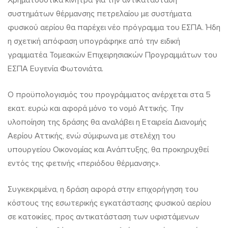
Χρηματοδοτικά κίνητρα για την αντικατάσταση
αντικατάσταση
συστημάτων θέρμανσης πετρελαίου με συστήματα
καυστήρων
φυσικού αερίου θα παρέχει νέο πρόγραμμα του ΕΣΠΑ. Ήδη
η σχετική απόφαση υπογράφηκε από την ειδική
πετρελαίου
γραμματέα Τομεακών Επιχειρησιακών Προγραμμάτων του
με
ΕΣΠΑ Ευγενία Φωτονιάτα.
φυσικού
Ο προϋπολογισμός του προγράμματος ανέρχεται στα 5
αερίου
εκατ. ευρώ και αφορά μόνο το νομό Αττικής. Την
υλοποίηση της δράσης θα αναλάβει η Εταιρεία Διανομής
Αερίου Αττικής, ενώ σύμφωνα με στελέχη του
υπουργείου Οικονομίας και Ανάπτυξης, θα προκηρυχθεί
εντός της φετινής «περιόδου θέρμανσης».
Συγκεκριμένα, η δράση αφορά στην επιχορήγηση του
κόστους της εσωτερικής εγκατάστασης φυσικού αερίου
σε κατοικίες, προς αντικατάσταση των υφιστάμενων