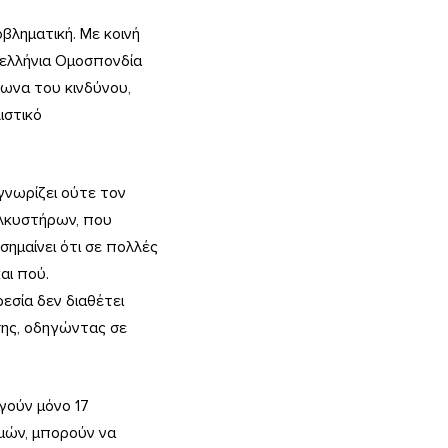
ληματική. Με κοινή
νελλήνια Ομοσπονδία
να του κινδύνου,
ιστικό
 γνωρίζει ούτε τον
ελκυστήρων, που
σημαίνει ότι σε πολλές
αι πού.
εσία δεν διαθέτει
σης, οδηγώντας σε
γούν μόνο 17
σμών, μπορούν να