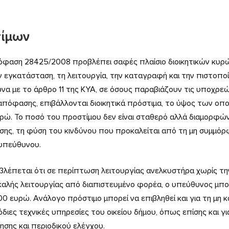
τίμων
όφαση 28425/2008 προβλέπει σαφές πλαίσιο διοικητικών κυρ
ν εγκατάσταση, τη λειτουργία, την καταγραφή και την πιστοπο
α με το άρθρο 11 της ΚΥΑ, σε όσους παραβιάζουν τις υποχρε
 απόφασης, επιβάλλονται διοικητικά πρόστιμα, το ύψος των οπ
υρώ. Το ποσό του προστίμου δεν είναι σταθερό αλλά διαμορφών
ης, τη φύση του κινδύνου που προκαλείται από τη μη συμμόρ
υπεύθυνου.
οβλέπεται ότι σε περίπτωση λειτουργίας ανελκυστήρα χωρίς τ
καλής λειτουργίας από διαπιστευμένο φορέα, ο υπεύθυνος μπορ
00 ευρώ. Ανάλογο πρόστιμο μπορεί να επιβληθεί και για τη μη 
διες τεχνικές υπηρεσίες του οικείου δήμου, όπως επίσης και γ
ης και περιοδικού ελέγχου.