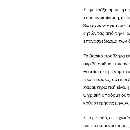
τα
Στην πράξη όμως, η ε
πρόστιμα
τους ανακοίνωση, η Π
Βιοτεχνών-Εγκαταστα
πλησιάζουν
ζητώντας από την Πολι
–
επανασχεδιασμό των δ
«Καμπάνες»
Το βασικό πρόβλημα είν
έως
ακριβή αριθμό των αν
10.000
θεσπίστηκε με νόμο το
ευρώ
περιπτώσεις, ούτε οι Δ
Χαρακτηριστική είναι 
ψηφιακή υποδομή ούτε
καθυστερήσεις μηνών.
Στο μεταξύ, οι τεχνικ
διαπιστευμένοι φορείς