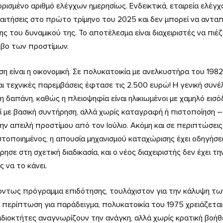
ρισμένο αριθμό ελέγχων ημερησίως. Ενδεικτικά, εταιρεία ελέγχ
ιτήσεις στο πρώτο τρίμηνο του 2025 και δεν μπορεί να ανταπο
 του δυναμικού της. Το αποτέλεσμα είναι διαχειριστές να πιέζ
όβο των προστίμων.
η είναι η οικονομική. Σε πολυκατοικία με ανελκυστήρα του 1982
αι τεχνικές παρεμβάσεις έφτασε τις 2.500 ευρώ! Η γενική συν
τη δαπάνη, καθώς η πλειοψηφία είναι ηλικιωμένοι με χαμηλό εισ
εί με βασική συντήρηση, αλλά χωρίς καταγραφή ή πιστοποίηση – 
ην απειλή προστίμου από τον Ιούλιο. Ακόμη και σε περιπτώσε
ιστοποιημένος, η απουσία μηχανισμού καταχώρισης έχει οδηγήσει
σε στη σχετική διαδικασία, και ο νέος διαχειριστής δεν έχει τ
 να το κάνει.
ντως πρόγραμμα επιδότησης, τουλάχιστον για την κάλυψη τω
η περίπτωση για παράδειγμα, πολυκατοικία του 1975 χρειάζεται
ιδιοκτήτες αναγνωρίζουν την ανάγκη, αλλά χωρίς κρατική βοήθε