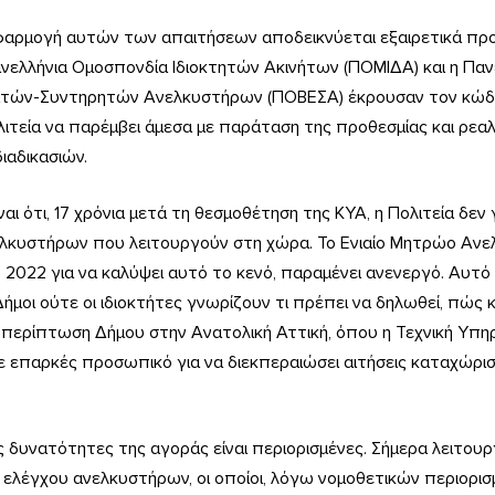
φαρμογή αυτών των απαιτήσεων αποδεικνύεται εξαιρετικά προβ
ανελλήνια Ομοσπονδία Ιδιοκτητών Ακινήτων (ΠΟΜΙΔΑ) και η Πα
τών-Συντηρητών Ανελκυστήρων (ΠΟΒΕΣΑ) έκρουσαν τον κώδω
τεία να παρέμβει άμεσα με παράταση της προθεσμίας και ρεαλ
ιαδικασιών.
αι ότι, 17 χρόνια μετά τη θεσμοθέτηση της ΚΥΑ, η Πολιτεία δεν
ελκυστήρων που λειτουργούν στη χώρα. Το Ενιαίο Μητρώο Αν
 2022 για να καλύψει αυτό το κενό, παραμένει ανενεργό. Αυτό 
ήμοι ούτε οι ιδιοκτήτες γνωρίζουν τι πρέπει να δηλωθεί, πώς κ
η περίπτωση Δήμου στην Ανατολική Αττική, όπου η Τεχνική Υπηρ
 επαρκές προσωπικό για να διεκπεραιώσει αιτήσεις καταχώρι
ές δυνατότητες της αγοράς είναι περιορισμένες. Σήμερα λειτουρ
 ελέγχου ανελκυστήρων, οι οποίοι, λόγω νομοθετικών περιορι