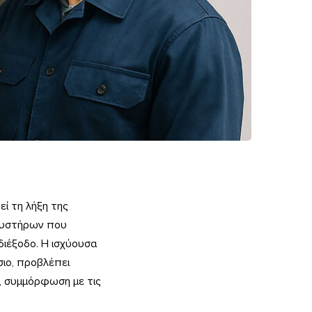
εί τη λήξη της
λκυστήρων που
διέξοδο. Η ισχύουσα
ιο, προβλέπει
ς, συμμόρφωση με τις