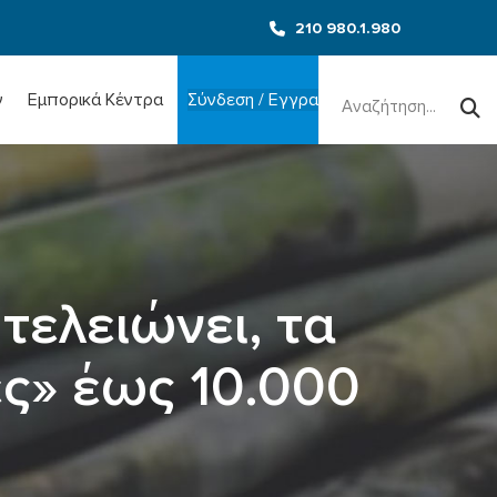
210 980.1.980
Search
for:
ν
Εμπορικά Κέντρα
Σύνδεση / Εγγραφή
τελειώνει, τα
ς» έως 10.000