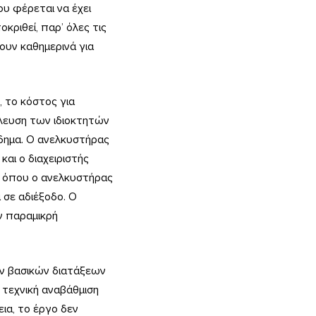
ου φέρεται να έχει
κριθεί, παρ’ όλες τις
ουν καθημερινά για
, το κόστος για
έλευση των ιδιοκτητών
όδημα. Ο ανελκυστήρας
και ο διαχειριστής
ις όπου ο ανελκυστήρας
 σε αδιέξοδο. Ο
ην παραμικρή
ν βασικών διατάξεων
 τεχνική αναβάθμιση
ια, το έργο δεν