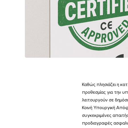
Πιστοποίηση
Καθώς πλησιάζει η κατ
προθεσμίας για την υ
ασανσέρ:
λειτουργούν σε δημόσι
Ο
Κοινή Υπουργική Απόφ
χρόνος
συγκεκριμένες απαιτήσ
προδιαγραφές ασφαλεί
τελειώνει,