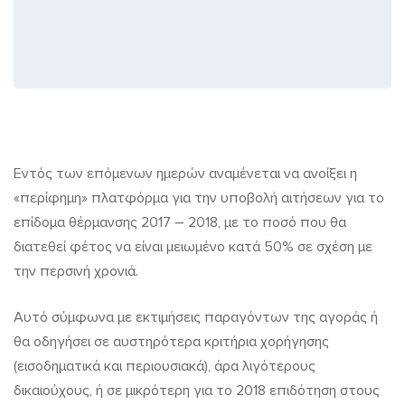
Ανακοινώνονται
Εντός των επόμενων ημερών αναμένεται να ανοίξει η
«περίφημη» πλατφόρμα για την υποβολή αιτήσεων για το
τα
επίδομα θέρμανσης 2017 – 2018, με το ποσό που θα
κριτήρια
διατεθεί φέτος να είναι μειωμένο κατά 50% σε σχέση με
για
την περσινή χρονιά.
το
Αυτό σύμφωνα με εκτιμήσεις παραγόντων της αγοράς ή
επίδομα
θα οδηγήσει σε αυστηρότερα κριτήρια χορήγησης
θέρμανσης
(εισοδηματικά και περιουσιακά), άρα λιγότερους
δικαιούχους, ή σε μικρότερη για το 2018 επιδότηση στους